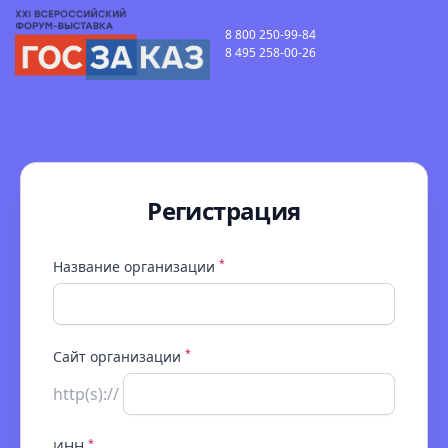
8 800 250-99-84
8 495 258-00-26
Регистрация
*
Название организации
*
Сайт организации
http(s)://
*
ИНН